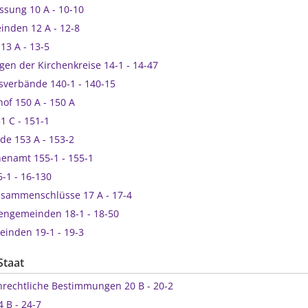
fassung 10 A - 10-10
einden 12 A - 12-8
s 13 A - 13-5
ngen der Kirchenkreise 14-1 - 14-47
reisverbände 140-1 - 140-15
chof 150 A - 150 A
151 C - 151-1
node 153 A - 153-2
rchenamt 155-1 - 155-1
6-1 - 16-130
 Zusammenschlüsse 17 A - 17-4
chengemeinden 18-1 - 18-50
meinden 19-1 - 19-3
Staat
henrechtliche Bestimmungen 20 B - 20-2
24 B - 24-7