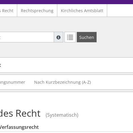
s Recht
Rechtsprechung
Kirchliches Amtsblatt
Suche mit Platzhalter "*", Bsp. Pfarrer*,
Suchen
Weitere Suchoperatoren finden Sie in un
t
ungsnummer
Nach Kurzbezeichnung (A-Z)
des Recht
(Systematisch)
 Verfassungsrecht