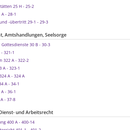
stätten 25 H - 25-2
 A - 28-1
 und -übertritt 29-1 - 29-3
st, Amtshandlungen, Seelsorge
r Gottesdienste 30 B - 30-3
 321 A - 321-1
ion 322 A - 322-2
23 A - 323-1
g 324 A - 324 A
 34 A - 34-1
6 A - 36-1
7 A - 37-8
 Dienst- und Arbeitsrecht
llung 400 A - 400-14
unterricht 401-1 - 401-2