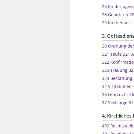
25 Kindertages
28 Gebühren 28
29 Kirchenaus-
3. Gottesdien
30 Ordnung de
321 Taufe
322 Konfirmat
323 Trauung 3
324 Bestattun
34 Visitationen
36 Lehrzucht 3
37 Seelsorge 3
4. Kirchliches
400 Rechtsste
401 Religions