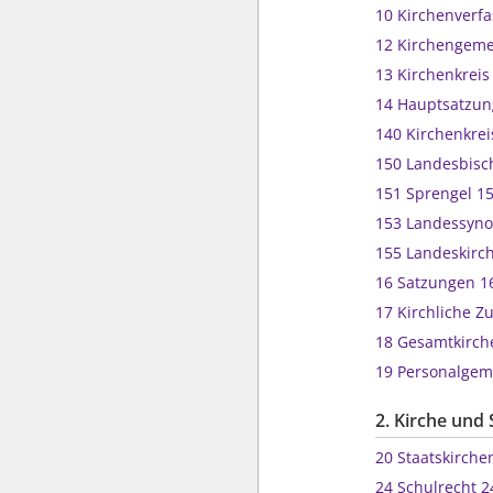
10 Kirchenver
12 Kirchengem
13 Kirchenkrei
14 Hauptsatzu
140 Kirchenk
150 Landesbis
151 Sprengel 
153 Landessy
155 Landeski
16 Satzungen 1
17 Kirchliche
18 Gesamtkir
19 Personalge
2. Kirche und 
20 Staatskirc
24 Schulrecht 