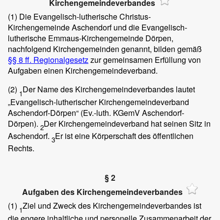
Kirchengemeindeverbandes
(1)
Die Evangelisch-lutherische Christus-
Kirchengemeinde Aschendorf und die Evangelisch-
lutherische Emmaus-Kirchengemeinde Dörpen,
nachfolgend Kirchengemeinden genannt, bilden gemäß
§§ 8 ff. Regionalgesetz
zur gemeinsamen Erfüllung von
Aufgaben einen Kirchengemeindeverband.
(2)
Der Name des Kirchengemeindeverbandes lautet
1
„Evangelisch-lutherischer Kirchengemeindeverband
Aschendorf-Dörpen“ (Ev.-luth. KGemV Aschendorf-
Dörpen).
Der Kirchengemeindeverband hat seinen Sitz in
2
Aschendorf.
Er ist eine Körperschaft des öffentlichen
3
Rechts.
§ 2
Aufgaben des Kirchengemeindeverbandes
(1)
Ziel und Zweck des Kirchengemeindeverbandes ist
1
die engere inhaltliche und personelle Zusammenarbeit der