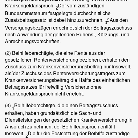
Krankengeldanspruch.
Der vom zuständigen
2
Bundesministerium festgelegte durchschnittliche
Zusatzbeitragssatz ist dabei hinzuzurechnen.
3Aus den
3
Versorgungsbezügen errechnet sich der Beitragszuschuss
nach Anwendung der geltenden Ruhens-, Kürzungs- und
Anrechnungsvorschriften.
(2)
Beihilfeberechtigte, die eine Rente aus der
gesetzlichen Rentenversicherung beziehen, erhalten den
Zuschuss zum Krankenversicherungsbeitrag nur insoweit,
als´der Zuschuss des Rentenversicherungsträgers zum
Krankenversicherungsbeitrag die Hälfte des einheitlichen
Beitragssatzes für freiwillig Versicherte ohne
Krankengeldanspruch nicht erreicht.
(3)
Beihilfeberechtigte, die einen Beitragszuschuss
1
erhalten, haben grundsätzlich die Sach- und
Dienstleistungen der gesetzlichen Krankenversicherung in
Anspruch zu nehmen; der Beihilfeanspruch entfällt
insoweit.
Die für die Festsetzung der Beihilfe zuständige
2