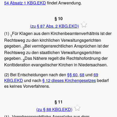
54 Ab
satz 1
KBG.EKD
findet Anwendung.
§ 10
(zu § 87 Abs. 2 KBG.EKD)
(1)
Für Klagen aus dem Kirchenbeamtenverhältnis ist der
1
Rechtsweg zu den kirchlichen Verwaltungsgerichten
gegeben.
Bei vermögensrechtlichen Ansprüchen ist der
2
Rechtsweg zu den staatlichen Verwaltungsgerichten
gegeben.
Das Nähere regelt die Rechtshofordnung der
3
Konföderation evangelischer Kirchen in Niedersachsen.
(2)
Bei Entscheidungen nach den
§§ 60
,
68
und
69
KBG.EKD
und nach
§ 12 dieses Kirchengesetzes
bedarf
es keines Vorverfahrens.
§ 11
(zu § 88 KBG.EKD)
(1)
Vermögensrechtliche Ansprüche aus dem