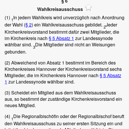
§ 6
Wahlkreisausschuss
(1)
In jedem Wahlkreis wird unverzüglich nach Anordnung
1
der Wahl (
§ 2
) ein Wahlkreisausschuss gebildet.
Jeder
2
Kirchenkreisvorstand bestimmt dafür zwei Mitglieder, die
im Kirchenkreis nach
§ 5 Absatz 1
zur Landessynode
wählbar sind.
Die Mitglieder sind nicht an Weisungen
3
gebunden.
(2)
Abweichend von Absatz 1 bestimmt im Bereich des
Kirchenkreises Hannover der Kirchenkreisvorstand sechs
Mitglieder, die im Kirchenkreis Hannover nach
§ 5 Absatz
1
zur Landessynode wählbar sind.
(3)
Scheidet ein Mitglied aus dem Wahlkreisausschuss
aus, so bestimmt der zuständige Kirchenkreisvorstand ein
neues Mitglied.
(4)
Die Regionalbischöfin oder der Regionalbischof beruft
1
den Wahlkreisausschuss zu seiner ersten Sitzung ein und