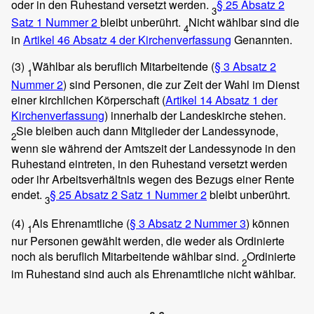
oder in den Ruhestand versetzt werden.
§ 25 Absatz 2
3
Satz 1 Nummer 2
bleibt unberührt.
Nicht wählbar sind die
4
in
Artikel 46 Absatz 4 der Kirchenverfassung
Genannten.
(3)
Wählbar als beruflich Mitarbeitende (
§ 3 Absatz 2
1
Nummer 2
) sind Personen, die zur Zeit der Wahl im Dienst
einer kirchlichen Körperschaft (
Artikel 14 Absatz 1 der
Kirchenverfassung
) innerhalb der Landeskirche stehen.
Sie bleiben auch dann Mitglieder der Landessynode,
2
wenn sie während der Amtszeit der Landessynode in den
Ruhestand eintreten, in den Ruhestand versetzt werden
oder ihr Arbeitsverhältnis wegen des Bezugs einer Rente
endet.
§ 25 Absatz 2 Satz 1 Nummer 2
bleibt unberührt.
3
(4)
Als Ehrenamtliche (
§ 3 Absatz 2 Nummer 3
) können
1
nur Personen gewählt werden, die weder als Ordinierte
noch als beruflich Mitarbeitende wählbar sind.
Ordinierte
2
im Ruhestand sind auch als Ehrenamtliche nicht wählbar.