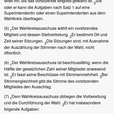
leitet ihn, bis das vorsitzende Mitglied gewählt ist.
Sie
2
oder er kann die Aufgaben nach Satz 1 auf eine
Superintendentin oder einen Superintendenten aus dem
Wahlkreis übertragen.
(5)
Der Wahlkreisausschuss wählt ein vorsitzendes
1
Mitglied und dessen Stellvertretung.
Er bestimmt Ort und
2
Zeit seiner Sitzungen.
Die Sitzungen sind, mit Ausnahme
3
der Auszählung der Stimmen nach der Wahl, nicht
öffentlich.
(6)
Der Wahlkreisausschuss ist beschlussfähig, wenn die
1
Hälfte der gesetzlichen Zahl seiner Mitglieder anwesend
ist.
Er fasst seine Beschlüsse mit Stimmenmehrheit.
Bei
2
3
Stimmengleichheit gibt die Stimme des vorsitzenden
Mitgliedes den Ausschlag.
(7)
Dem Wahlkreisausschuss obliegen die Vorbereitung
1
und die Durchführung der Wahl.
Er hat insbesondere
2
folgende Aufgaben: