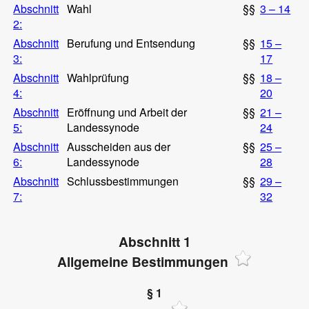
Abschnitt
Wahl
§§
3 – 14
2:
Abschnitt
Berufung und Entsendung
§§
15 –
3:
17
Abschnitt
Wahlprüfung
§§
18 –
4:
20
Abschnitt
Eröffnung und Arbeit der
§§
21 –
5:
Landessynode
24
Abschnitt
Ausscheiden aus der
§§
25 –
6:
Landessynode
28
Abschnitt
Schlussbestimmungen
§§
29 –
7:
32
Abschnitt 1
Allgemeine Bestimmungen
§ 1