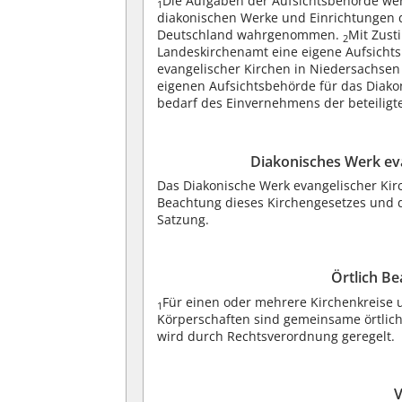
Die Aufgaben der Aufsichtsbehörde wer
1
diakonischen Werke und Einrichtungen d
Deutschland wahrgenommen.
Mit Zus
2
Landeskirchenamt eine eigene Aufsichts
evangelischer Kirchen in Niedersachsen 
eigenen Aufsichtsbehörde für das Diako
bedarf des Einvernehmens der beteiligt
Diakonisches Werk eva
Das Diakonische Werk evangelischer Kirch
Beachtung dieses Kirchengesetzes und d
Satzung.
Örtlich Be
Für einen oder mehrere Kirchenkreise 
1
Körperschaften sind gemeinsame örtlich
wird durch Rechtsverordnung geregelt.
V