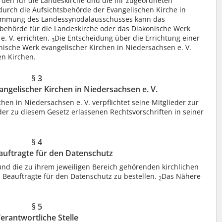
den für die Landeskirche und die ihr zugeordneten
urch die Aufsichtsbehörde der Evangelischen Kirche in
timmung des Landessynodalausschusses kann das
behörde für die Landeskirche oder das Diakonische Werk
e. V. errichten.
Die Entscheidung über die Errichtung einer
3
nische Werk evangelischer Kirchen in Niedersachsen e. V.
en Kirchen.
§ 3
ngelischer Kirchen in Niedersachsen e. V.
en in Niedersachsen e. V. verpflichtet seine Mitglieder zur
er zu diesem Gesetz erlassenen Rechtsvorschriften in seiner
§ 4
auftragte für den Datenschutz
und die zu ihrem jeweiligen Bereich gehörenden kirchlichen
 Beauftragte für den Datenschutz zu bestellen.
Das Nähere
2
§ 5
erantwortliche Stelle