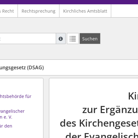
s Recht
Rechtsprechung
Kirchliches Amtsblatt
Suche mit Platzhalter "*", Bsp. Pfarrer*,
Suchen
Weitere Suchoperatoren finden Sie in un
ngsgesetz (DSAG)
K
chtsbehörde für
zur Ergänz
vangelischer
 e. V.
des Kirchengese
für den
der Evangelisc