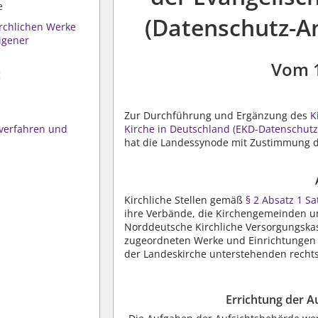
e
(Datenschutz-A
irchlichen Werke
igener
Vom 
g
Zur Durchführung und Ergänzung des
K
fverfahren und
Kirche in Deutschland (EKD-Datenschut
hat die Landessynode mit Zustimmung d
n
Kirchliche Stellen gemäß
§ 2 Absatz 1 S
ihre Verbände, die Kirchengemeinden u
Norddeutsche Kirchliche Versorgungskas
zugeordneten Werke und Einrichtungen o
der Landeskirche unterstehenden rechts
Errichtung der A