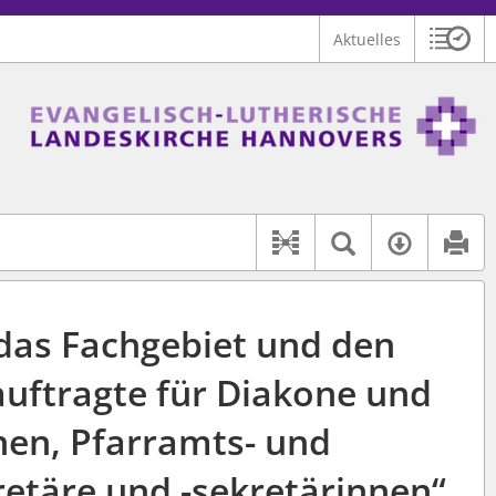
Aktuelles
Sitzu
Logo Ev.-luth. Landeskirche Hannovers
 findet auch: "Pfarrerinitiative" oder "Pfarrerausschuss".
serer Hilfe.
Textsuche 
Verfüg
Dokument-Beziehu
das Fachgebiet und den
auftragte für Diakone und
en, Pfarramts- und
retäre und -sekretärinnen“