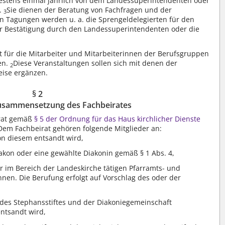
stens einmal jährlich von dem Landessuperintendenten oder
.
Sie dienen der Beratung von Fachfragen und der
3
n Tagungen werden u. a. die Sprengeldelegierten für den
r Bestätigung durch den Landessuperintendenten oder die
et für die Mitarbeiter und Mitarbeiterinnen der Berufsgruppen
en.
Diese Veranstaltungen sollen sich mit denen der
2
eise ergänzen.
§ 2
usammensetzung des Fachbeirates
irat gemäß
§ 5 der Ordnung für das Haus kirchlicher Dienste
Dem Fachbeirat gehören folgende Mitglieder an:
von diesem entsandt wird,
akon oder eine gewählte Diakonin gemäß § 1 Abs. 4,
der im Bereich der Landeskirche tätigen Pfarramts- und
nnen. Die Berufung erfolgt auf Vorschlag des oder der
in des Stephansstiftes und der Diakoniegemeinschaft
entsandt wird,