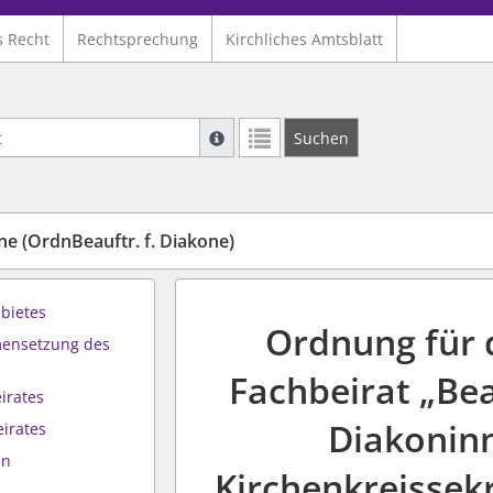
s Recht
Rechtsprechung
Kirchliches Amtsblatt
Suche mit Platzhalter "*", Bsp. Pfarrer*,
Suchen
Weitere Suchoperatoren finden Sie in un
ne (OrdnBeauftr. f. Diakone)
bietes
Ordnung für 
mensetzung des
Fachbeirat „Be
irates
Diakoninn
eirates
en
Kirchenkreissek