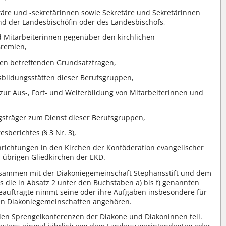
täre und -sekretärinnen sowie Sekretäre und Sekretärinnen
d der Landesbischöfin oder des Landesbischofs,
nd Mitarbeiterinnen gegenüber den kirchlichen
Gremien,
pen betreffenden Grundsatzfragen,
sbildungsstätten dieser Berufsgruppen,
zur Aus-, Fort- und Weiterbildung von Mitarbeiterinnen und
ngsträger zum Dienst dieser Berufsgruppen,
esberichtes (§ 3 Nr. 3),
nrichtungen in den Kirchen der Konföderation evangelischer
 übrigen Gliedkirchen der EKD.
zusammen mit der Diakoniegemeinschaft Stephansstift und dem
ls die in Absatz 2 unter den Buchstaben a) bis f) genannten
eauftragte nimmt seine oder ihre Aufgaben insbesondere für
ten Diakoniegemeinschaften angehören.
den Sprengelkonferenzen der Diakone und Diakoninnen teil.