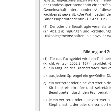
Die Sprengelkonferenzen werden minde
2
der Landessuperintendentin einberufen
Gemeinschaft untereinander.
Auf diese
4
Fachbeirat gewählt.
Die Wahl bedarf de
5
Landessuperintendentin (§ 2 Abs. 1 b).
(5)
Der oder die Beauftragte veranstalt
1
(§ 1 Abs. 2 a) Tagungen und Fortbildung
Diakoniegemeinschaften in sinnvoller W
Bildung und Z
(1)
Für das Fachgebiet wird ein Fachbe
1
1
(Kirchl. Amtsbl. 2002 S. 167)
gebildet.
2
ein Mitglied des Bischofsrates, das 
aus jedem Sprengel ein gewählter Di
ein Vertreter oder eine Vertreterin 
Kirchenkreissekretäre und -sekretäri
Beauftragten durch den Fachbeirat,
je ein Vertreter oder eine Vertreter
Stephansstift, der oder die von dort 