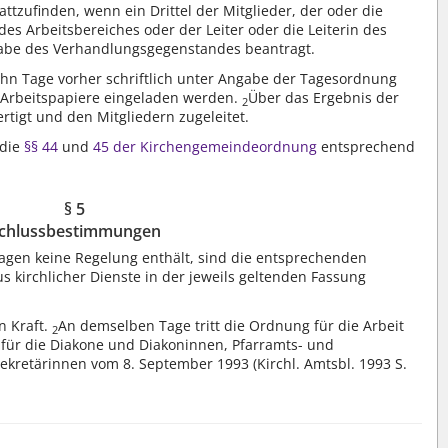
tzufinden, wenn ein Drittel der Mitglieder, der oder die
 des Arbeitsbereiches oder der Leiter oder die Leiterin des
gabe des Verhandlungsgegenstandes beantragt.
ehn Tage vorher schriftlich unter Angabe der Tagesordnung
 Arbeitspapiere eingeladen werden.
Über das Ergebnis der
2
rtigt und den Mitgliedern zugeleitet.
 die
§§ 44
und
45 der Kirchengemeindeordnung
entsprechend
§ 5
chlussbestimmungen
agen keine Regelung enthält, sind die entsprechenden
kirchlicher Dienste in der jeweils geltenden Fassung
n Kraft.
An demselben Tage tritt die Ordnung für die Arbeit
2
 für die Diakone und Diakoninnen, Pfarramts- und
ekretärinnen vom 8. September 1993 (Kirchl. Amtsbl. 1993 S.