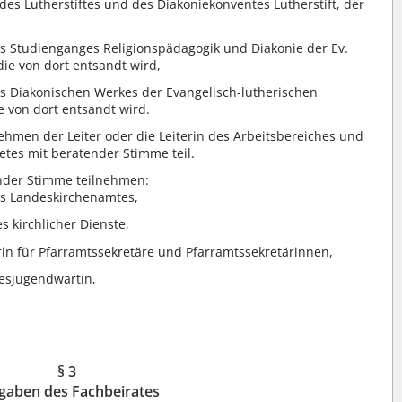
n des Lutherstiftes und des Diakoniekonventes Lutherstift, der
des Studienganges Religionspädagogik und Diakonie der Ev.
ie von dort entsandt wird,
des Diakonischen Werkes der Evangelisch-lutherischen
e von dort entsandt wird.
hmen der Leiter oder die Leiterin des Arbeitsbereiches und
ietes mit beratender Stimme teil.
nder Stimme teilnehmen:
des Landeskirchenamtes,
s kirchlicher Dienste,
rin für Pfarramtssekretäre und Pfarramtssekretärinnen,
esjugendwartin,
.
§ 3
gaben des Fachbeirates