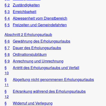
§ 2
Zuständigkeiten
§ 3
Erreichbarkeit
§ 4
Abwesenheit vom Dienstbereich
§ 5
Freizeiten und Gemeindefahrten
Abschnitt 2 Erholungsurlaub
§ 6
Gewährung des Erholungsurlaubs
§ 7
Dauer des Erholungsurlaubs
§ 8
Ordinationsjubiläum
§ 9
Anrechnung und Umrechnung
§
Antritt des Erholungsurlaubs und Verfall
10
§
Abgeltung nicht genommenen Erholungsurlaubs
11
§
Erkrankung während des Erholungsurlaubs
12
§
Widerruf und Verlegung