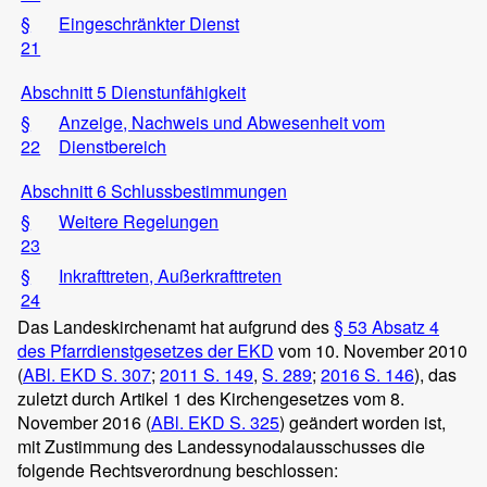
§
Eingeschränkter Dienst
21
Abschnitt 5 Dienstunfähigkeit
§
Anzeige, Nachweis und Abwesenheit vom
22
Dienstbereich
Abschnitt 6 Schlussbestimmungen
§
Weitere Regelungen
23
§
Inkrafttreten, Außerkrafttreten
24
Das Landeskirchenamt hat aufgrund des
§ 53 Absatz 4
des Pfarrdienstgesetzes der EKD
vom 10. November 2010
(
ABl. EKD S. 307
;
2011 S. 149
,
S. 289
;
2016 S. 146
), das
zuletzt durch Artikel 1 des Kirchengesetzes vom 8.
November 2016 (
ABl. EKD S. 325
) geändert worden ist,
mit Zustimmung des Landessynodalausschusses die
folgende Rechtsverordnung beschlossen: