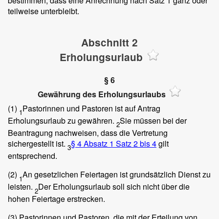
bestimmen, dass eine Anrechnung nach Satz 1 ganz oder
teilweise unterbleibt.
Abschnitt 2
Erholungsurlaub
§ 6
Gewährung des Erholungsurlaubs
(1)
Pastorinnen und Pastoren ist auf Antrag
1
Erholungsurlaub zu gewähren.
Sie müssen bei der
2
Beantragung nachweisen, dass die Vertretung
sichergestellt ist.
§ 4 Absatz 1 Satz 2 bis 4
gilt
3
entsprechend.
(2)
An gesetzlichen Feiertagen ist grundsätzlich Dienst zu
1
leisten.
Der Erholungsurlaub soll sich nicht über die
2
hohen Feiertage erstrecken.
(3)
Pastorinnen und Pastoren, die mit der Erteilung von