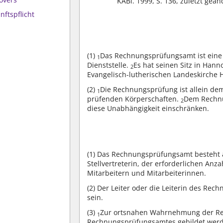
KABl. 1999, S. 136, zuletzt geä
nftspflicht
(1)
Das Rechnungsprüfungsamt ist eine 
1
Dienststelle.
Es hat seinen Sitz in Han
2
Evangelisch-lutherischen Landeskirche 
(2)
Die Rechnungsprüfung ist allein d
1
prüfenden Körperschaften.
Dem Rechnu
2
diese Unabhängigkeit einschränken.
(1)
Das Rechnungsprüfungsamt besteht aus
Stellvertreterin, der erforderlichen An
Mitarbeitern und Mitarbeiterinnen.
(2)
Der Leiter oder die Leiterin des Re
sein.
(3)
Zur ortsnahen Wahrnehmung der Re
1
Rechnungsprüfungsamtes gebildet wer