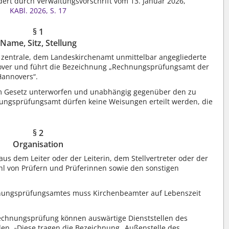
ndert durch Verwaltungsvorschrift vom 13. Januar 2026,
KABl. 2026, S. 17
§ 1
Name, Sitz, Stellung
zentrale, dem Landeskirchenamt unmittelbar angegliederte
nover und führt die Bezeichnung „Rechnungsprüfungsamt der
Hannovers“.
em Gesetz unterworfen und unabhängig gegenüber den zu
ngsprüfungsamt dürfen keine Weisungen erteilt werden, die
§ 2
Organisation
 dem Leiter oder der Leiterin, dem Stellvertreter oder der
zahl von Prüfern und Prüferinnen sowie den sonstigen
chnungsprüfungsamtes muss Kirchenbeamter auf Lebenszeit
chnungsprüfung können auswärtige Dienststellen des
den.
Diese tragen die Bezeichnung „Außenstelle des