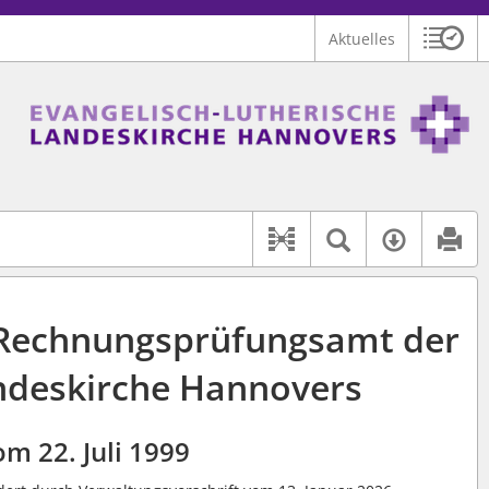
Aktuelles
Sitzu
Logo Ev.-luth. Landeskirche Hannovers
 findet auch: "Pfarrerinitiative" oder "Pfarrerausschuss".
serer Hilfe.
Textsuche 
Verfüg
Dokument-Beziehu
 Rechnungsprüfungsamt der
andeskirche Hannovers
m 22. Juli 1999