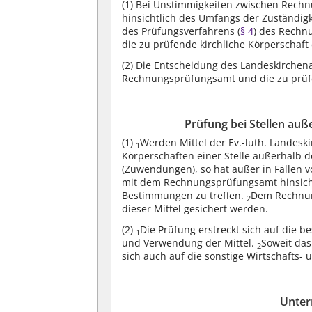
(1)
Bei Unstimmigkeiten zwischen Rechnu
hinsichtlich des Umfangs der Zuständig
des Prüfungsverfahrens (
§ 4
) des Rech
die zu prüfende kirchliche Körperschaf
(2)
Die Entscheidung des Landeskirchena
Rechnungsprüfungsamt und die zu prüfe
Prüfung bei Stellen auß
(1)
Werden Mittel der Ev.-luth. Landesk
1
Körperschaften einer Stelle außerhalb d
(Zuwendungen), so hat außer in Fällen 
mit dem Rechnungsprüfungsamt hinsicht
Bestimmungen zu treffen.
Dem Rechnun
2
dieser Mittel gesichert werden.
(2)
Die Prüfung erstreckt sich auf die
1
und Verwendung der Mittel.
Soweit das
2
sich auch auf die sonstige Wirtschafts
Unter