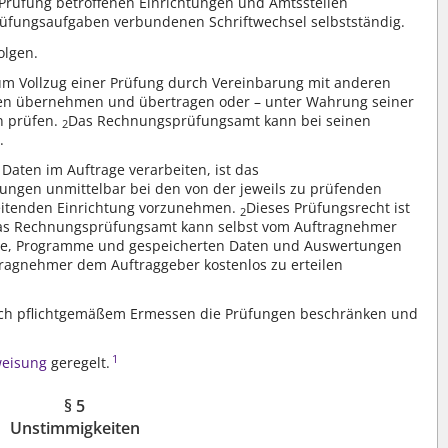
 Prüfung betroffenen Einrichtungen und Amtsstellen
rüfungsaufgaben verbundenen Schriftwechsel selbstständig.
olgen.
 Vollzug einer Prüfung durch Vereinbarung mit anderen
en übernehmen und übertragen oder – unter Wahrung seiner
n prüfen.
Das Rechnungsprüfungsamt kann bei seinen
2
.
Daten im Auftrage verarbeiten, ist das
ungen unmittelbar bei den von der jeweils zu prüfenden
eitenden Einrichtung vorzunehmen.
Dieses Prüfungsrecht ist
2
as Rechnungsprüfungsamt kann selbst vom Auftragnehmer
me, Programme und gespeicherten Daten und Auswertungen
ftragnehmer dem Auftraggeber kostenlos zu erteilen
h pflichtgemäßem Ermessen die Prüfungen beschränken und
1
weisung
geregelt.
§ 5
Unstimmigkeiten