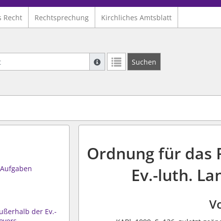
s Recht
Rechtsprechung
Kirchliches Amtsblatt
Suche mit Platzhalter "*", Bsp. Pfarrer*,
Suchen
Weitere Suchoperatoren finden Sie in un
Ordnung für das
d Aufgaben
Ev.-luth. L
Vo
außerhalb der Ev.-
overs