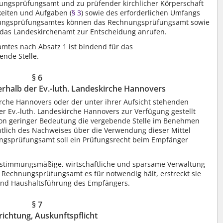
ngsprüfungsamt und zu prüfender kirchlicher Körperschaft
keiten und Aufgaben (
§ 3
) sowie des erforderlichen Umfangs
nungsprüfungsamtes können das Rechnungsprüfungsamt sowie
t das Landeskirchenamt zur Entscheidung anrufen.
mtes nach Absatz 1 ist bindend für das
nde Stelle.
§ 6
erhalb der Ev.-luth. Landeskirche Hannovers
irche Hannovers oder der unter ihrer Aufsicht stehenden
er Ev.-luth. Landeskirche Hannovers zur Verfügung gestellt
von geringer Bedeutung die vergebende Stelle im Benehmen
lich des Nachweises über die Verwendung dieser Mittel
gsprüfungsamt soll ein Prüfungsrecht beim Empfänger
 bestimmungsmäßige, wirtschaftliche und sparsame Verwaltung
 Rechnungsprüfungsamt es für notwendig hält, erstreckt sie
- und Haushaltsführung des Empfängers.
§ 7
richtung, Auskunftspflicht