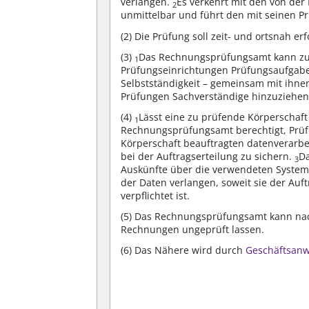
verlangen.
Es verkehrt mit den von der
2
unmittelbar und führt den mit seinen P
(2)
Die Prüfung soll zeit- und ortsnah erf
(3)
Das Rechnungsprüfungsamt kann zum
1
Prüfungseinrichtungen Prüfungsaufgab
Selbstständigkeit – gemeinsam mit ihne
Prüfungen Sachverständige hinzuziehen
(4)
Lässt eine zu prüfende Körperschaft 
1
Rechnungsprüfungsamt berechtigt, Prüf
Körperschaft beauftragten datenverarb
bei der Auftragserteilung zu sichern.
D
3
Auskünfte über die verwendeten Syste
der Daten verlangen, soweit sie der Au
verpflichtet ist.
(5)
Das Rechnungsprüfungsamt kann nac
Rechnungen ungeprüft lassen.
(6)
Das Nähere wird durch
Geschäftsan