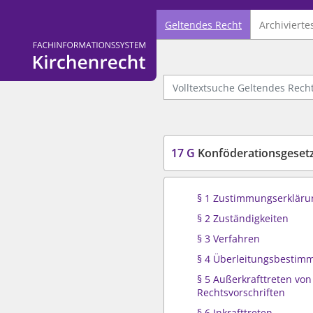
Geltendes Recht
Archivierte
Logo Fachinformationssystem Kirchenrecht
Volltextsuche Geltendes Recht
17 G
Konföderationsgesetz
§ 1 Zustimmungserkläru
§ 2 Zuständigkeiten
§ 3 Verfahren
§ 4 Überleitungsbesti
§ 5 Außerkrafttreten von
Rechtsvorschriften
§ 6 Inkrafttreten