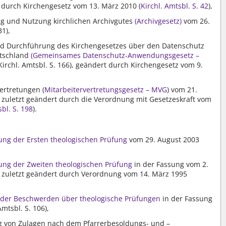
t durch Kirchengesetz vom 13. März 2010 (
Kirchl. Amtsbl. S. 42
),
ng und Nutzung kirchlichen Archivgutes
(Archivgesetz)
vom 26.
31),
nd Durchführung des Kirchengesetzes über den Datenschutz
utschland
(Gemeinsames Datenschutz-Anwendungsgesetz –
rchl. Amtsbl. S. 166), geändert durch Kirchengesetz vom 9.
,
ertretungen (
Mitarbeitervertretungsgesetz – MVG
) vom 21.
6), zuletzt geändert durch die Verordnung mit Gesetzeskraft vom
sbl. S. 198
).
ng der Ersten theologischen Prüfung
vom 29. August 2003
ng der Zweiten theologischen Prüfung
in der Fassung vom 2.
8), zuletzt geändert durch Verordnung vom 14. März 1995
 der Beschwerden über theologische Prüfungen
in der Fassung
mtsbl. S. 106),
 von Zulagen nach dem Pfarrerbesoldungs- und –