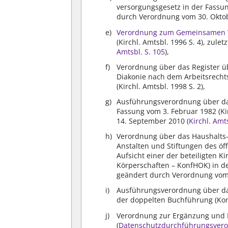
versorgungsgesetz in der Fassung
durch Verordnung vom 30. Oktobe
Verordnung zum Gemeinsamen 
(Kirchl. Amtsbl. 1996 S. 4), zul
Amtsbl. S. 105
),
Verordnung über das Register ü
Diakonie nach dem Arbeitsrecht
(Kirchl. Amtsbl. 1998 S. 2),
Ausführungsverordnung über da
Fassung vom 3. Februar 1982 (Ki
14. September 2010 (
Kirchl. Amt
Verordnung über das Haushalts
Anstalten und Stiftungen des öff
Aufsicht einer der beteiligten K
Körperschaften – KonfHOK) in der
geändert durch Verordnung vom 1
Ausführungsverordnung über da
der doppelten Buchführung (Konf
Verordnung zur Ergänzung und D
(
Datenschutzdurchführungsver