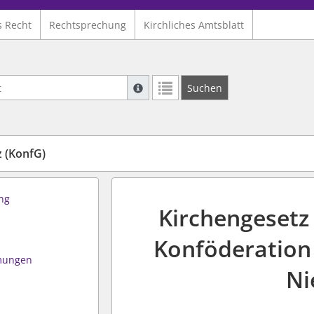
s Recht
Rechtsprechung
Kirchliches Amtsblatt
Suche mit Platzhalter "*", Bsp. Pfarrer*,
Suchen
Weitere Suchoperatoren finden Sie in un
 (KonfG)
ng
Kirchengesetz
Konföderation 
mmungen
Ni