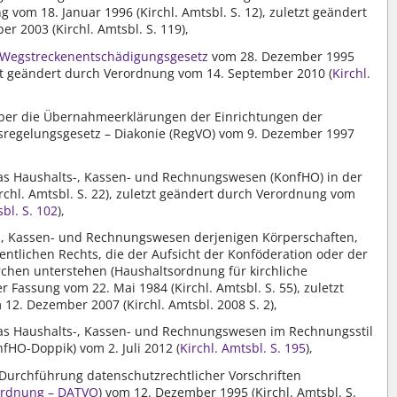
 vom 18. Januar 1996 (Kirchl. Amtsbl. S. 12), zuletzt geändert
r 2003 (Kirchl. Amtsbl. S. 119),
Wegstreckenentschädigungsgesetz
vom 28. Dezember 1995
etzt geändert durch Verordnung vom 14. September 2010 (
Kirchl.
ber die Übernahmeerklärungen der Einrichtungen der
sregelungsgesetz – Diakonie (RegVO) vom 9. Dezember 1997
s Haushalts-, Kassen- und Rechnungswesen (KonfHO) in der
rchl. Amtsbl. S. 22), zuletzt geändert durch Verordnung vom
sbl. S. 102
),
-, Kassen- und Rechnungswesen derjenigen Körperschaften,
entlichen Rechts, die der Aufsicht der Konföderation oder der
irchen unterstehen (Haushaltsordnung für kirchliche
 Fassung vom 22. Mai 1984 (Kirchl. Amtsbl. S. 55), zuletzt
2. Dezember 2007 (Kirchl. Amtsbl. 2008 S. 2),
s Haushalts-, Kassen- und Rechnungswesen im Rechnungsstil
HO-Doppik) vom 2. Juli 2012 (
Kirchl. Amtsbl. S. 195
),
urchführung datenschutzrechtlicher Vorschriften
ordnung – DATVO
) vom 12. Dezember 1995 (Kirchl. Amtsbl. S.