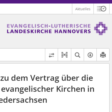
Aktuelles
Sitzu
Logo Ev.-luth. Landeskirche Hannovers
 findet auch: "Pfarrerinitiative" oder "Pfarrerausschuss".
serer Hilfe.
Textsuche 
Verfüg
Dokument-Beziehu
Rechtsstände vergleich
 zu dem Vertrag über die
evangelischer Kirchen in
edersachsen