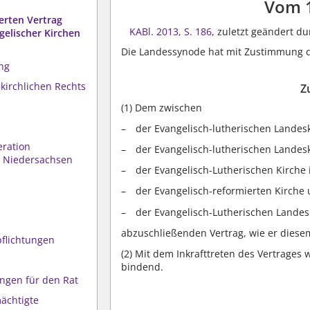
Vom 
erten Vertrag
KABl. 2013, S. 186
, zuletzt geändert d
gelischer Kirchen
Die Landessynode hat mit Zustimmung d
ng
kirchlichen Rechts
Z
(1)
Dem zwischen
der Evangelisch-lutherischen Landes
eration
der Evangelisch-lutherischen Landes
n Niedersachsen
der Evangelisch-Lutherischen Kirche
der Evangelisch-reformierten Kirche
der Evangelisch-Lutherischen Lande
abzuschließenden Vertrag, wie er diese
pflichtungen
(2)
Mit dem Inkrafttreten des Vertrages 
bindend.
ngen für den Rat
ächtigte