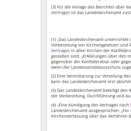
(3)
Für die Vorlage des Berichtes über d
Vertrages
ist das Landeskirchenamt zust
(1)
Das Landeskirchenamt unterrichtet 
1
Vorbereitung von Kirchengesetzen und 
Vertrages
in allen Kirchen der Konföder
gestalten sind.
Erklärungen über den I
2
gegenüber der Konföderation oder gege
wenn der Landessynodalausschuss zuge
(2)
Eine Vereinbarung zur Verteilung d
kann das Landeskirchenamt erst abschl
(3)
Das Landeskirchenamt beteiligt den 
der Vorbereitung, Durchführung und Au
(4)
Eine Kündigung des Vertrages nach
1
Landeskirchenamt ausgesprochen.
Für
2
Kirchenverfassung über das Verfahren 