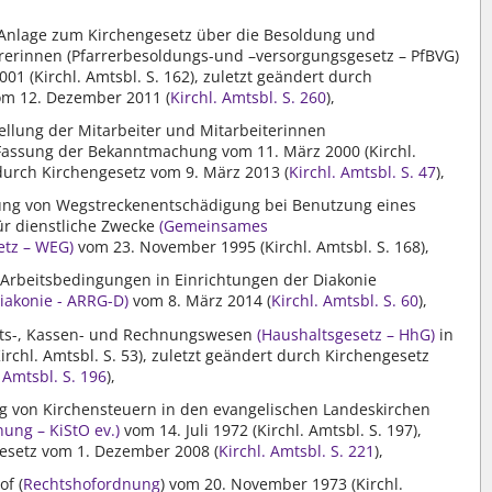
r Anlage zum Kirchengesetz über die Besoldung und
rrerinnen (Pfarrerbesoldungs-und –versorgungsgesetz – PfBVG)
01 (Kirchl. Amtsbl. S. 162), zuletzt geändert durch
om 12. Dezember 2011 (
Kirchl. Amtsbl. S. 260
),
ellung der Mitarbeiter und Mitarbeiterinnen
Fassung der Bekanntmachung vom 11. März 2000 (Kirchl.
 durch Kirchengesetz vom 9. März 2013 (
Kirchl. Amtsbl. S. 47
),
ung von Wegstreckenentschädigung bei Benutzung eines
ür dienstliche Zwecke
(Gemeinsames
tz – WEG)
vom 23. November 1995 (Kirchl. Amtsbl. S. 168),
 Arbeitsbedingungen in Einrichtungen der Diakonie
iakonie - ARRG-D)
vom 8. März 2014 (
Kirchl. Amtsbl. S. 60
),
lts-, Kassen- und Rechnungswesen
(Haushaltsgesetz – HhG)
in
rchl. Amtsbl. S. 53), zuletzt geändert durch Kirchengesetz
. Amtsbl. S. 196
),
g von Kirchensteuern in den evangelischen Landeskirchen
ng – KiStO ev.)
vom 14. Juli 1972 (Kirchl. Amtsbl. S. 197),
gesetz vom 1. Dezember 2008 (
Kirchl. Amtsbl. S. 221
),
of (
Rechtshofordnung
) vom 20. November 1973 (Kirchl.