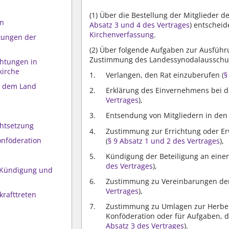
(1)
Über die Bestellung der Mitglieder des
en
Absatz 3 und 4 des Vertrages
) entschei
Kirchenverfassung
.
tungen der
(2)
Über folgende Aufgaben zur Ausführu
Zustimmung des Landessynodalausschu
chtungen in
kirche
Verlangen, den Rat einzuberufen (
§
t dem Land
Erklärung des Einvernehmens bei de
Vertrages
),
Entsendung von Mitgliedern in den
chtsetzung
Zustimmung zur Errichtung oder Er
onföderation
(
§ 9 Absatz 1 und 2 des Vertrages
),
Kündigung der Beteiligung an eine
des Vertrages
),
, Kündigung und
Zustimmung zu Vereinbarungen der
Vertrages
),
krafttreten
Zustimmung zu Umlagen zur Herbei
Konföderation oder für Aufgaben, d
Absatz 3 des Vertrages
).