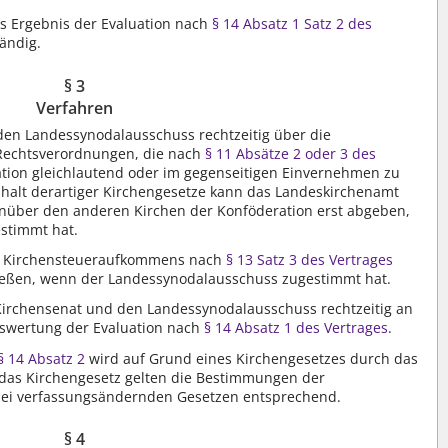
as Ergebnis der Evaluation nach
§ 14 Absatz 1 Satz 2 des
ändig.
§ 3
Verfahren
den Landessynodalausschuss rechtzeitig über die
Rechtsverordnungen, die nach
§ 11 Absätze 2 oder 3 des
ation gleichlautend oder im gegenseitigen Einvernehmen zu
nhalt derartiger Kirchengesetze kann das Landeskirchenamt
nüber den anderen Kirchen der Konföderation erst abgeben,
stimmt hat.
es Kirchensteueraufkommens nach
§ 13 Satz 3 des Vertrages
ießen, wenn der Landessynodalausschuss zugestimmt hat.
Kirchensenat und den Landessynodalausschuss rechtzeitig an
swertung der Evaluation nach
§ 14 Absatz 1 des Vertrages
.
§ 14 Absatz 2
wird auf Grund eines Kirchengesetzes durch das
 das Kirchengesetz gelten die Bestimmungen der
bei verfassungsändernden Gesetzen entsprechend.
§ 4