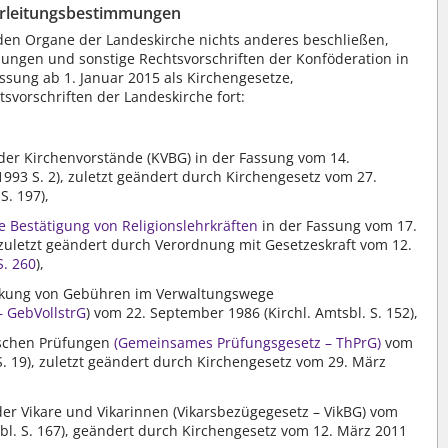
rleitungsbestimmungen
den Organe der Landeskirche nichts anderes beschließen,
nungen und sonstige Rechtsvorschriften der Konföderation in
sung ab 1. Januar 2015 als Kirchengesetze,
svorschriften der Landeskirche fort:
der Kirchenvorstände (KVBG) in der Fassung vom 14.
1993 S. 2), zuletzt geändert durch Kirchengesetz vom 27.
S. 197),
e Bestätigung von Religionslehrkräften
in der Fassung vom 17.
), zuletzt geändert durch Verordnung mit Gesetzeskraft vom 12.
S. 260
),
eckung von Gebühren im Verwaltungswege
– GebVollstrG
) vom 22. September 1986 (Kirchl. Amtsbl. S. 152),
ischen Prüfungen
(Gemeinsames Prüfungsgesetz – ThPrG)
vom
 S. 19), zuletzt geändert durch Kirchengesetz vom 29. März
er Vikare und Vikarinnen (Vikarsbezügegesetz – VikBG) vom
bl. S. 167), geändert durch Kirchengesetz vom 12. März 2011