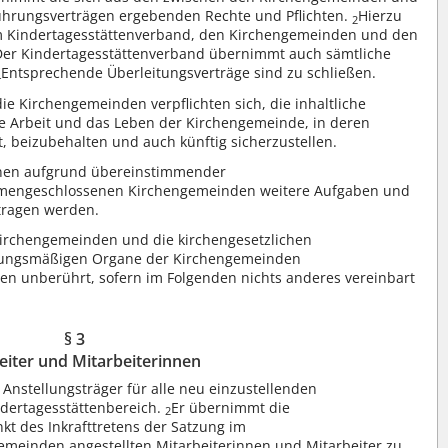
rungsverträgen ergebenden Rechte und Pflichten.
Hierzu
2
m Kindertagesstättenverband, den Kirchengemeinden und den
Der Kindertagesstättenverband übernimmt auch sämtliche
Entsprechende Überleitungsverträge sind zu schließen.
4
e Kirchengemeinden verpflichten sich, die inhaltliche
ie Arbeit und das Leben der Kirchengemeinde, in deren
t, beizubehalten und auch künftig sicherzustellen.
nen aufgrund übereinstimmender
mmengeschlossenen Kirchengemeinden weitere Aufgaben und
tragen werden.
 Kirchengemeinden und die kirchengesetzlichen
sungsmäßigen Organe der Kirchengemeinden
ben unberührt, sofern im Folgenden nichts anderes vereinbart
§ 3
eiter und Mitarbeiterinnen
Anstellungsträger für alle neu einzustellenden
ndertagesstättenbereich.
Er übernimmt die
2
kt des Inkrafttretens der Satzung im
emeinden angestellten Mitarbeiterinnen und Mitarbeiter zu