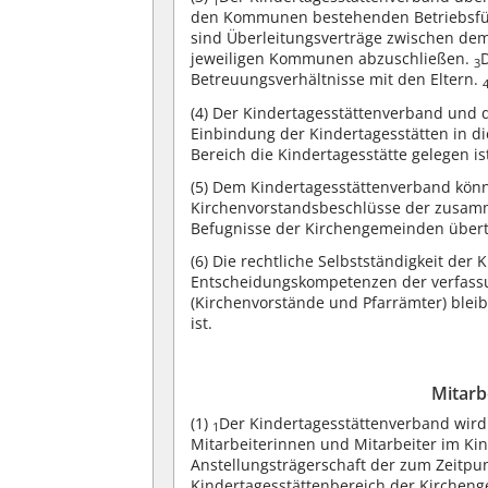
1
den Kommunen bestehenden Betriebsfüh
sind Überleitungsverträge zwischen de
jeweiligen Kommunen abzuschließen.
3
Betreuungsverhältnisse mit den Eltern.
(4)
Der Kindertagesstättenverband und di
Einbindung der Kindertagesstätten in d
Bereich die Kindertagesstätte gelegen is
(5)
Dem Kindertagesstättenverband kön
Kirchenvorstandsbeschlüsse der zusa
Befugnisse der Kirchengemeinden über
(6)
Die rechtliche Selbstständigkeit der
Entscheidungskompetenzen der verfas
(Kirchenvorstände und Pfarrämter) blei
ist.
Mitarb
(1)
Der Kindertagesstättenverband wird 
1
Mitarbeiterinnen und Mitarbeiter im Ki
Anstellungsträgerschaft der zum Zeitpun
Kindertagesstättenbereich der Kircheng