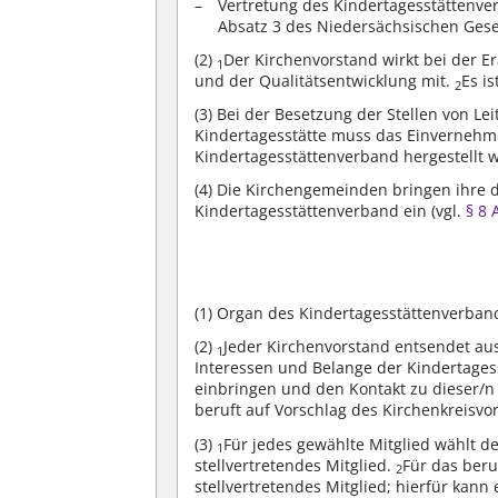
Vertretung des Kindertagesstättenve
Absatz 3 des Niedersächsischen Gese
(2)
Der Kirchenvorstand wirkt bei der 
1
und der Qualitätsentwicklung mit.
Es i
2
(3)
Bei der Besetzung der Stellen von Lei
Kindertagesstätte muss das Einverneh
Kindertagesstättenverband hergestellt 
(4)
Die Kirchengemeinden bringen ihre d
Kindertagesstättenverband ein (vgl.
§ 8 
(1)
Organ des Kindertagesstättenverband
(2)
Jeder Kirchenvorstand entsendet aus
1
Interessen und Belange der Kindertages
einbringen und den Kontakt zu dieser/n
beruft auf Vorschlag des Kirchenkreisvo
(3)
Für jedes gewählte Mitglied wählt de
1
stellvertretendes Mitglied.
Für das beru
2
stellvertretendes Mitglied; hierfür kan