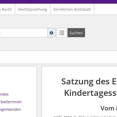
s Recht
Rechtsprechung
Kirchliches Amtsblatt
Suche mit Platzhalter "*", Bsp. Pfarrer*,
Suchen
Weitere Suchoperatoren finden Sie in un
Satzung des E
Kindertagess
andes
rbeiterinnen
Vom 
engemeinden