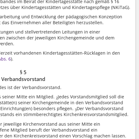
rbandes im Beirat der Kindertagesstätte nach gemäß § 16
tzes über Kindertagesstätten und Kindertagespflege (NKiTaG).
Erarbeitung und Entwicklung der pädagogischen Konzeption
st das Einvernehmen aller Beteiligten herzustellen.
tungen und stellvertretenden Leitungen in einer
men zwischen der jeweiligen Kirchengemeinde und dem
werden.
erzeit vorhandenen Kindertagesstätten-Rücklagen in den
Abs. 6
).
§ 5
Verbandsvorstand
es ist der Verbandsvorstand.
 seiner Mitte ein Mitglied.
Jedes Vorstandsmitglied soll die
2
stätte(n) seiner Kirchengemeinde in den Verbandsvorstand
 Einrichtung(en) besonders pflegen.
Der Verbandsvorstand
3
rstands ein stimmberechtigtes Kirchenkreisvorstandsmitglied.
r jeweilige Kirchenvorstand aus seiner Mitte ein
fene Mitglied beruft der Verbandsvorstand ein
n er den Kirchenkreisvorstand einen Vorschlag machen lassen.