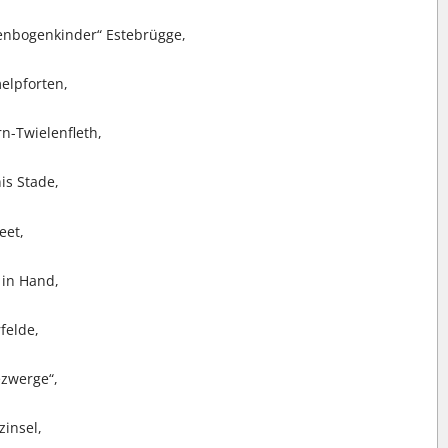
enbogenkinder“ Estebrügge,
elpforten,
rn-Twielenfleth,
is Stade,
eet,
 in Hand,
felde,
ezwerge“,
zinsel,