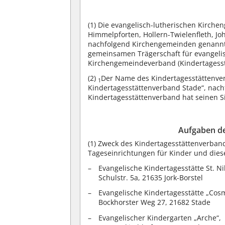
(1)
Die evangelisch-lutherischen Kirchen
Himmelpforten, Hollern-Twielenfleth, Joh
nachfolgend Kirchengemeinden genann
gemeinsamen Trägerschaft für evangeli
Kirchengemeindeverband (Kindertagesstä
(2)
Der Name des Kindertagesstättenver
1
Kindertagesstättenverband Stade“, nac
Kindertagesstättenverband hat seinen Si
Aufgaben de
(1)
Zweck des Kindertagesstättenverbande
Tageseinrichtungen für Kinder und diese 
Evangelische Kindertagesstätte St. Nik
Schulstr. 5a, 21635 Jork-Borstel
Evangelische Kindertagesstätte „Cos
Bockhorster Weg 27, 21682 Stade
Evangelischer Kindergarten „Arche“,