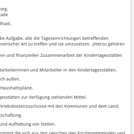
eorg,
tade
lhadi,
ie Aufgabe, alle die Tageseinrichtungen betreffenden
nerischer Art zu treffen und sie umzusetzen.
Hierzu gehören
2
llen und finanziellen Zusammenarbeit der Kindertagesstätten
tarbeiterinnen und Mitarbeiter in den Kindertagesstätten,
ach außen,
 Haushaltspläne,
gesstätten zur Verfügung stehenden Mittel,
etriebskostenzuschüsse mit den Kommunen und dem Land,
schaftung,
 und Aufhebung von Stellen.
rnimmt die sich aus den zwischen den Kirchengemeinden und