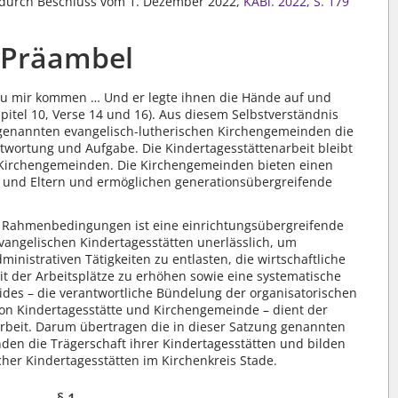
rt durch Beschluss vom 1. Dezember 2022,
KABl. 2022, S. 179
Präambel
r zu mir kommen … Und er legte ihnen die Hände auf und
itel 10, Verse 14 und 16). Aus diesem Selbstverständnis
 genannten evangelisch-lutherischen Kirchengemeinden die
wortung und Aufgabe. Die Kindertagesstättenarbeit bleibt
r Kirchengemeinden. Die Kirchengemeinden bieten einen
 und Eltern und ermöglichen generationsübergreifende
 Rahmenbedingungen ist eine einrichtungsübergreifende
vangelischen Kindertagesstätten unerlässlich, um
inistrativen Tätigkeiten zu entlasten, die wirtschaftliche
t der Arbeitsplätze zu erhöhen sowie eine systematische
ides – die verantwortliche Bündelung der organisatorischen
on Kindertagesstätte und Kirchengemeinde – dient der
Arbeit. Darum übertragen die in dieser Satzung genannten
den die Trägerschaft ihrer Kindertagesstätten und bilden
her Kindertagesstätten im Kirchenkreis Stade.