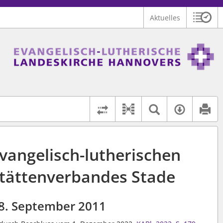
Aktuelles
Sitzu
Logo Ev.-luth. Landeskirche Hannovers
 findet auch: "Pfarrerinitiative" oder "Pfarrerausschuss".
serer Hilfe.
Textsuche 
Verfüg
Dokument-Beziehu
Rechtsstände vergleich
vangelisch-lutherischen
tättenverbandes Stade
8. September 2011