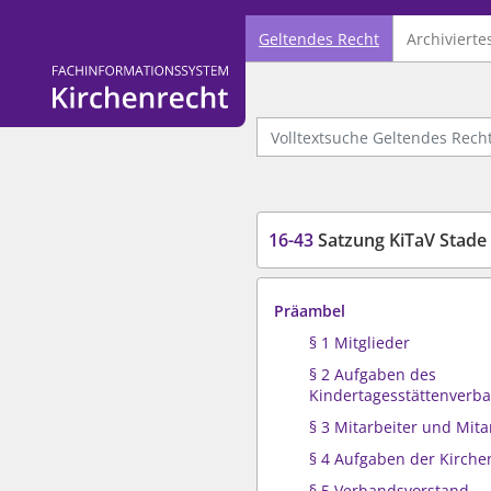
Geltendes Recht
Archivierte
Logo Fachinformationssystem Kirchenrecht
Volltextsuche Geltendes Recht
16-43
Satzung KiTaV Stade
Präambel
§ 1 Mitglieder
§ 2 Aufgaben des
Kindertagesstättenverb
§ 3 Mitarbeiter und Mita
§ 4 Aufgaben der Kirch
§ 5 Verbandsvorstand