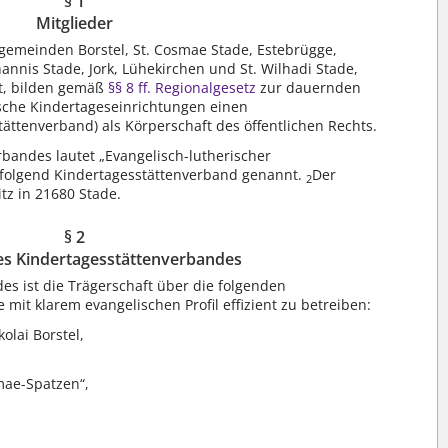
§ 1
Mitglieder
gemeinden Borstel, St. Cosmae Stade, Estebrügge,
annis Stade, Jork, Lühekirchen und St. Wilhadi Stade,
t, bilden gemäß
§§ 8 ff. Regionalgesetz
zur dauernden
sche Kindertageseinrichtungen einen
ttenverband) als Körperschaft des öffentlichen Rechts.
bandes lautet „Evangelisch-lutherischer
hfolgend Kindertagesstättenverband genannt.
Der
2
tz in 21680 Stade.
§ 2
s Kindertagesstättenverbandes
s ist die Trägerschaft über die folgenden
mit klarem evangelischen Profil effizient zu betreiben:
olai Borstel,
mae-Spatzen“,