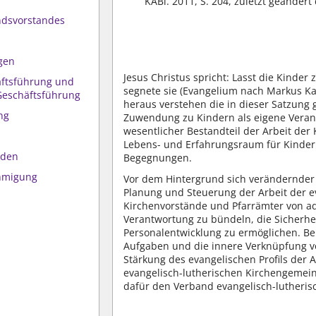
KABl. 2011, S. 204, zuletzt geände
ndsvorstandes
gen
Jesus Christus spricht: Lasst die Kinde
äftsführung und
segnete sie (Evangelium nach Markus Kap
 Geschäftsführung
heraus verstehen die in dieser Satzung
ng
Zuwendung zu Kindern als eigene Verant
wesentlicher Bestandteil der Arbeit de
Lebens- und Erfahrungsraum für Kinder
iden
Begegnungen.
ehmigung
Vor dem Hintergrund sich verändernder
Planung und Steuerung der Arbeit der e
Kirchenvorstände und Pfarrämter von adm
Verantwortung zu bündeln, die Sicherhei
Personalentwicklung zu ermöglichen. Be
Aufgaben und die innere Verknüpfung v
Stärkung des evangelischen Profils der 
evangelisch-lutherischen Kirchengemein
dafür den Verband evangelisch-lutherisc