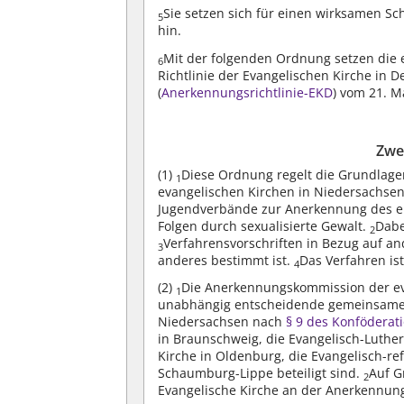
Sie setzen sich für einen wirksamen Sc
5
hin.
Mit der folgenden Ordnung setzen die
6
Richtlinie der Evangelischen Kirche in 
(
Anerkennungsrichtlinie-EKD
) vom 21. M
Zwe
(1)
Diese Ordnung regelt die Grundlag
1
evangelischen Kirchen in Niedersachse
Jugendverbände zur Anerkennung des erl
Folgen durch sexualisierte Gewalt.
Dabe
2
Verfahrensvorschriften in Bezug auf a
3
anderes bestimmt ist.
Das Verfahren is
4
(2)
Die Anerkennungskommission der ev
1
unabhängig entscheidende gemeinsame E
Niedersachsen nach
§ 9 des Konföderat
in Braunschweig, die Evangelisch-Luthe
Kirche in Oldenburg, die Evangelisch-re
Schaumburg-Lippe beteiligt sind.
Auf G
2
Evangelische Kirche an der Anerkennung