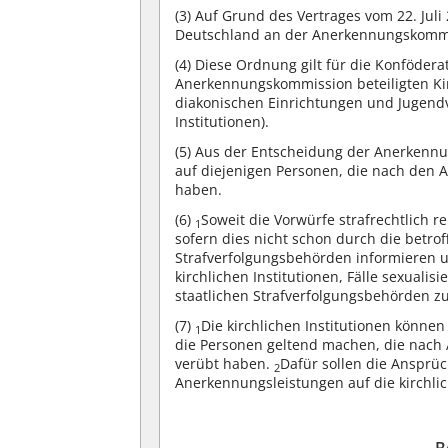
(3)
Auf Grund des Vertrages vom 22. Juli 
Deutschland an der Anerkennungskommis
(4)
Diese Ordnung gilt für die Konföderat
Anerkennungskommission beteiligten Kir
diakonischen Einrichtungen und Jugend
Institutionen).
(5)
Aus der Entscheidung der Anerkennun
auf diejenigen Personen, die nach den 
haben.
(6)
Soweit die Vorwürfe strafrechtlich re
1
sofern dies nicht schon durch die betrof
Strafverfolgungsbehörden informieren 
kirchlichen Institutionen, Fälle sexualis
staatlichen Strafverfolgungsbehörden z
(7)
Die kirchlichen Institutionen könn
1
die Personen geltend machen, die nach 
verübt haben.
Dafür sollen die Ansprü
2
Anerkennungsleistungen auf die kirchli
B