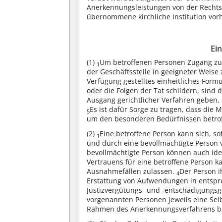
Anerkennungsleistungen von der Rechtsn
übernommene kirchliche Institution vor
Ei
(1)
Um betroffenen Personen Zugang zu
1
der Geschäftsstelle in geeigneter Weise 
Verfügung gestelltes einheitliches Form
oder die Folgen der Tat schildern, sind
Ausgang gerichtlicher Verfahren geben,
Es ist dafür Sorge zu tragen, dass die 
5
um den besonderen Bedürfnissen betrof
(2)
Eine betroffene Person kann sich, s
1
und durch eine bevollmächtigte Person 
bevollmächtigte Person können auch ide
Vertrauens für eine betroffene Person
Ausnahmefällen zulassen.
Der Person i
4
Erstattung von Aufwendungen in ents
Justizvergütungs- und -entschädigungsg
vorgenannten Personen jeweils eine Sel
Rahmen des Anerkennungsverfahrens be