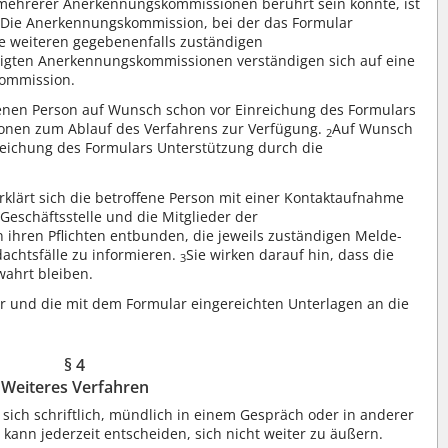
t mehrerer Anerkennungskommissionen berührt sein könnte, ist
Die Anerkennungskommission, bei der das Formular
2
ie weiteren gegebenenfalls zuständigen
iligten Anerkennungskommissionen verständigen sich auf eine
ommission.
offenen Person auf Wunsch schon vor Einreichung des Formulars
ionen zum Ablauf des Verfahrens zur Verfügung.
Auf Wunsch
2
nreichung des Formulars Unterstützung durch die
rklärt sich die betroffene Person mit einer Kontaktaufnahme
Geschäftsstelle und die Mitglieder der
ihren Pflichten entbunden, die jeweils zuständigen Melde-
achtsfälle zu informieren.
Sie wirken darauf hin, dass die
3
wahrt bleiben.
lar und die mit dem Formular eingereichten Unterlagen an die
§ 4
Weiteres Verfahren
 sich schriftlich, mündlich in einem Gespräch oder in anderer
 kann jederzeit entscheiden, sich nicht weiter zu äußern.