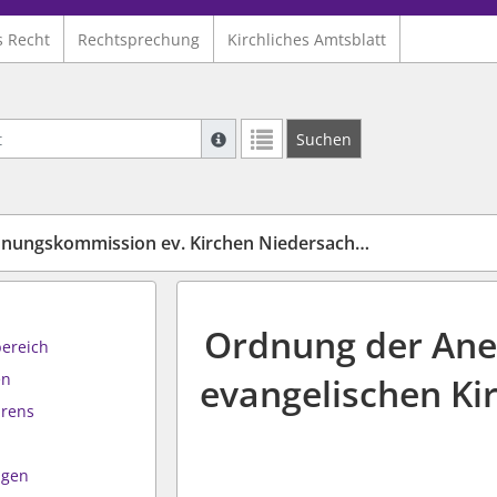
s Recht
Rechtsprechung
Kirchliches Amtsblatt
Suche mit Platzhalter "*", Bsp. Pfarrer*,
Suchen
Weitere Suchoperatoren finden Sie in un
kommission ev. Kirchen Niedersachsen und Bremen
Ordnung der An
bereich
en
evangelischen Ki
hrens
ngen