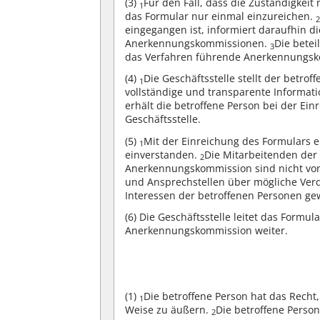
(3)
Für den Fall, dass die Zuständigkei
1
das Formular nur einmal einzureichen.
eingegangen ist, informiert daraufhin d
Anerkennungskommissionen.
Die bete
3
das Verfahren führende Anerkennungsk
(4)
Die Geschäftsstelle stellt der betr
1
vollständige und transparente Informat
erhält die betroffene Person bei der Ei
Geschäftsstelle.
(5)
Mit der Einreichung des Formulars e
1
einverstanden.
Die Mitarbeitenden der 
2
Anerkennungskommission sind nicht von 
und Ansprechstellen über mögliche Verd
Interessen der betroffenen Personen ge
(6)
Die Geschäftsstelle leitet das Formu
Anerkennungskommission weiter.
(1)
Die betroffene Person hat das Recht,
1
Weise zu äußern.
Die betroffene Person
2