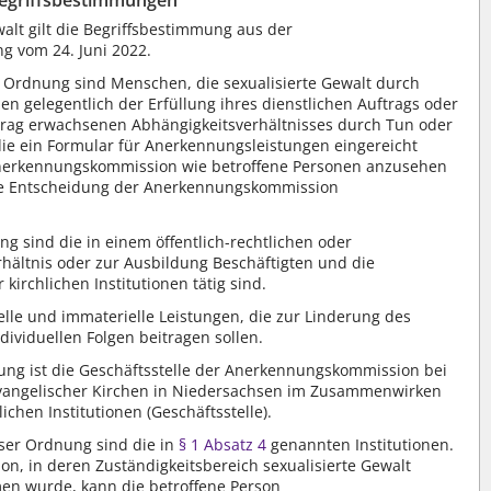
walt gilt die Begriffsbestimmung aus der
g vom 24. Juni 2022.
r Ordnung sind Menschen, die sexualisierte Gewalt durch
nen gelegentlich der Erfüllung ihres dienstlichen Auftrags oder
ftrag erwachsenen Abhängigkeitsverhältnisses durch Tun oder
die ein Formular für Anerkennungsleistungen eingereicht
Anerkennungskommission wie betroffene Personen anzusehen
ne Entscheidung der Anerkennungskommission
g sind die in einem öffentlich-rechtlichen oder
erhältnis oder zur Ausbildung Beschäftigten und die
kirchlichen Institutionen tätig sind.
le und immaterielle Leistungen, die zur Linderung des
dividuellen Folgen beitragen sollen.
ung ist die Geschäftsstelle der Anerkennungskommission bei
 Evangelischer Kirchen in Niedersachsen im Zusammenwirken
lichen Institutionen (Geschäftsstelle).
eser Ordnung sind die in
§ 1 Absatz 4
genannten Institutionen.
ution, in deren Zuständigkeitsbereich sexualisierte Gewalt
en wurde, kann die betroffene Person