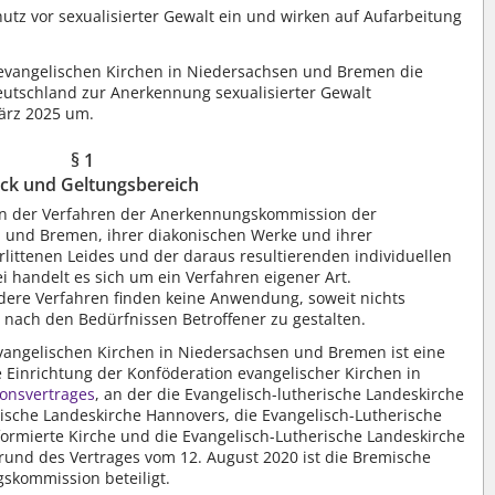
hutz vor sexualisierter Gewalt ein und wirken auf Aufarbeitung
 evangelischen Kirchen in Niedersachsen und Bremen die
Deutschland zur Anerkennung sexualisierter Gewalt
ärz 2025 um.
§ 1
ck und Geltungsbereich
en der Verfahren der Anerkennungskommission der
n und Bremen, ihrer diakonischen Werke und ihrer
ittenen Leides und der daraus resultierenden individuellen
i handelt es sich um ein Verfahren eigener Art.
ndere Verfahren finden keine Anwendung, soweit nichts
t nach den Bedürfnissen Betroffener zu gestalten.
angelischen Kirchen in Niedersachsen und Bremen ist eine
inrichtung der Konföderation evangelischer Kirchen in
ionsvertrages
, an der die Evangelisch-lutherische Landeskirche
rische Landeskirche Hannovers, die Evangelisch-Lutherische
formierte Kirche und die Evangelisch-Lutherische Landeskirche
rund des Vertrages vom 12. August 2020 ist die Bremische
skommission beteiligt.