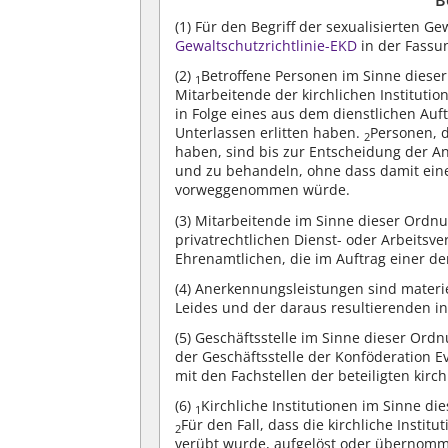
(1)
Für den Begriff der sexualisierten Ge
Gewaltschutzrichtlinie-EKD
in der Fassun
(2)
Betroffene Personen im Sinne diese
1
Mitarbeitende der kirchlichen Institutio
in Folge eines aus dem dienstlichen Au
Unterlassen erlitten haben.
Personen, 
2
haben, sind bis zur Entscheidung der 
und zu behandeln, ohne dass damit ei
vorweggenommen würde.
(3)
Mitarbeitende im Sinne dieser Ordnun
privatrechtlichen Dienst- oder Arbeitsv
Ehrenamtlichen, die im Auftrag einer der 
(4)
Anerkennungsleistungen sind materiel
Leides und der daraus resultierenden in
(5)
Geschäftsstelle im Sinne dieser Ordn
der Geschäftsstelle der Konföderation
mit den Fachstellen der beteiligten kirch
(6)
Kirchliche Institutionen im Sinne di
1
Für den Fall, dass die kirchliche Instit
2
verübt wurde, aufgelöst oder übernomm