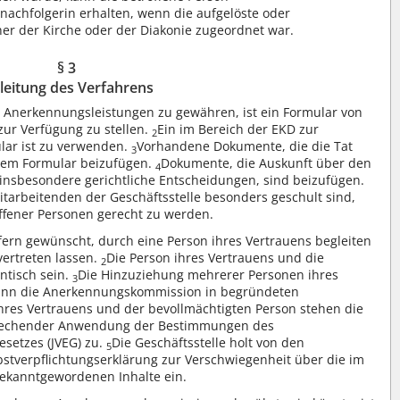
achfolgerin erhalten, wenn die aufgelöste oder
her der Kirche oder der Diakonie zugeordnet war.
§ 3
nleitung des Verfahrens
 Anerkennungsleistungen zu gewähren, ist ein Formular von
zur Verfügung zu stellen.
Ein im Bereich der EKD zur
2
ular ist zu verwenden.
Vorhandene Dokumente, die die Tat
3
 dem Formular beizufügen.
Dokumente, die Auskunft über den
4
 insbesondere gerichtliche Entscheidungen, sind beizufügen.
Mitarbeitenden der Geschäftsstelle besonders geschult sind,
fener Personen gerecht zu werden.
ofern gewünscht, durch eine Person ihres Vertrauens begleiten
vertreten lassen.
Die Person ihres Vertrauens und die
2
ntisch sein.
Die Hinzuziehung mehrerer Personen ihres
3
 kann die Anerkennungskommission in begründeten
hres Vertrauens und der bevollmächtigten Person stehen die
prechender Anwendung der Bestimmungen des
esetzes (JVEG) zu.
Die Geschäftsstelle holt von den
5
bstverpflichtungserklärung zur Verschwiegenheit über die im
kanntgewordenen Inhalte ein.