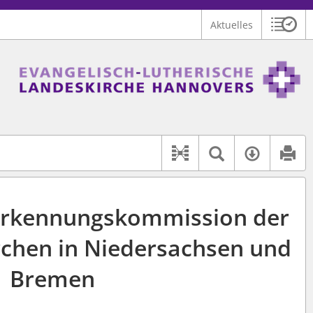
Aktuelles
Sitzu
Logo Ev.-luth. Landeskirche Hannovers
 findet auch: "Pfarrerinitiative" oder "Pfarrerausschuss".
serer Hilfe.
Textsuche 
Verfüg
Dokument-Beziehu
erkennungskommission der
rchen in Niedersachsen und
Bremen