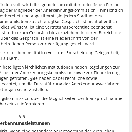
tfinden soll, wird dies gemeinsam mit der betroffenen Person
zug der Mitglieder der Anerkennungskommission – hinsichtlich
vorbereitet und abgestimmt.
In jedem Stadium des
2
 Kommunikation zu achten.
Das Gespräch ist nicht öffentlich.
3
n dies wünscht, ist eine vertretungsberechtige oder sonst
Institution zum Gespräch hinzuzuziehen, in deren Bereich die
Über das Gespräch ist eine Niederschrift von der
5
r betroffenen Person zur Verfügung gestellt wird.
kirchlichen Institution vor ihrer Entscheidung Gelegenheit,
zu äußern.
beteiligten kirchlichen Institutionen haben Regelungen zur
 Arbeit der Anerkennungskommission sowie zur Finanzierung
gen getroffen.
Sie haben dabei rechtliche sowie
2
ten beachtet, um die Durchführung der Anerkennungsverfahren
tungen sicherzustellen.
ungskommission über die Möglichkeiten der Inanspruchnahme
barkeit zu informieren.
§ 5
erkennungsleistungen
kt, wenn eine besondere Verantwortung der kirchlichen