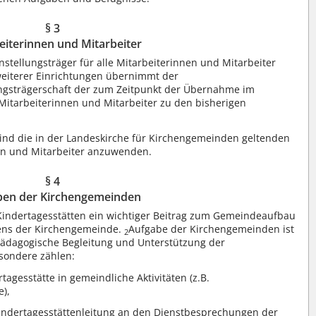
§ 3
eiterinnen und Mitarbeiter
nstellungsträger für alle Mitarbeiterinnen und Mitarbeiter
eiterer Einrichtungen übernimmt der
ungsträgerschaft der zum Zeitpunkt der Übernahme im
Mitarbeiterinnen und Mitarbeiter zu den bisherigen
ind die in der Landeskirche für Kirchengemeinden geltenden
en und Mitarbeiter anzuwenden.
§ 4
ben der Kirchengemeinden
Kindertagesstätten ein wichtiger Beitrag zum Gemeindeaufbau
ens der Kirchengemeinde.
Aufgabe der Kirchengemeinden ist
2
spädagogische Begleitung und Unterstützung der
esondere zählen:
agesstätte in gemeindliche Aktivitäten (z.B.
e),
Kindertagesstättenleitung an den Dienstbesprechungen der