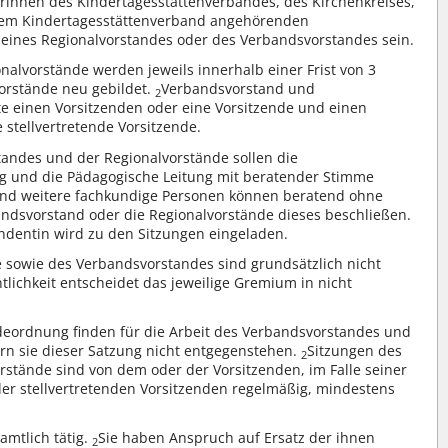
erinnen des Kindertagesstättenverbandes, des Kirchenkreises,
dem Kindertagesstättenverband angehörenden
eines Regionalvorstandes oder des Verbandsvorstandes sein.
alvorstände werden jeweils innerhalb einer Frist von 3
orstände neu gebildet.
Verbandsvorstand und
2
te einen Vorsitzenden oder eine Vorsitzende und einen
 stellvertretende Vorsitzende.
andes und der Regionalvorstände sollen die
ng und die Pädagogische Leitung mit beratender Stimme
und weitere fachkundige Personen können beratend ohne
ndsvorstand oder die Regionalvorstände dieses beschließen.
ndentin wird zu den Sitzungen eingeladen.
e sowie des Verbandsvorstandes sind grundsätzlich nicht
tlichkeit entscheidet das jeweilige Gremium in nicht
deordnung finden für die Arbeit des Verbandsvorstandes und
n sie dieser Satzung nicht entgegenstehen.
Sitzungen des
2
stände sind von dem oder der Vorsitzenden, im Falle seiner
er stellvertretenden Vorsitzenden regelmäßig, mindestens
amtlich tätig.
Sie haben Anspruch auf Ersatz der ihnen
2