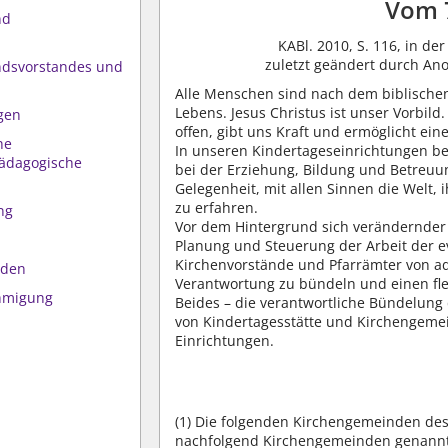
Vom 
nd
KABl. 2010, S. 116, in d
zuletzt geändert durch A
ndsvorstandes und
Alle Menschen sind nach dem biblischen
Lebens. Jesus Christus ist unser Vorbil
gen
offen, gibt uns Kraft und ermöglicht eine
he
In unseren Kindertageseinrichtungen b
ädagogische
bei der Erziehung, Bildung und Betreuu
Gelegenheit, mit allen Sinnen die Welt,
zu erfahren.
ng
Vor dem Hintergrund sich verändernder
Planung und Steuerung der Arbeit der e
Kirchenvorstände und Pfarrämter von adm
iden
Verantwortung zu bündeln und einen fle
ehmigung
Beides – die verantwortliche Bündelung
von Kindertagesstätte und Kirchengemein
Einrichtungen.
(1)
Die folgenden Kirchengemeinden des 
nachfolgend Kirchengemeinden genannt,