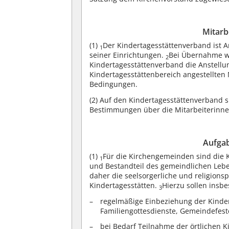
Mitarb
(1)
Der Kindertagesstättenverband ist A
1
seiner Einrichtungen.
Bei Übernahme w
2
Kindertagesstättenverband die Anstell
Kindertagesstättenbereich angestellten 
Bedingungen.
(2)
Auf den Kindertagesstättenverband s
Bestimmungen über die Mitarbeiterinn
Aufga
(1)
Für die Kirchengemeinden sind die 
1
und Bestandteil des gemeindlichen Leb
daher die seelsorgerliche und religion
Kindertagesstätten.
Hierzu sollen insb
3
regelmäßige Einbeziehung der Kindert
Familiengottesdienste, Gemeindefest
bei Bedarf Teilnahme der örtlichen 