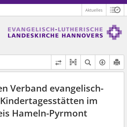
Aktuelles
Sitzu
Logo Ev.-luth. Landeskirche Hannovers
 findet auch: "Pfarrerinitiative" oder "Pfarrerausschuss".
serer Hilfe.
Textsuche 
Verfüg
Dokument-Beziehu
Rechtsstände vergleich
en Verband evangelisch-
 Kindertagesstätten im
eis Hameln-Pyrmont