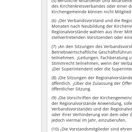
(5)
Berufliche Mitarbeiter und Mitarbeit
des Kirchenkreisverbandes oder einer 
Kirchengemeinde können nicht Mitglied 
(6)
Der Verbandsvorstand und die Region
1
Monaten nach Neubildung der Kirchenv
Regionalvorstände wählen aus ihrer Mit
stellvertretenden Vorsitzenden oder eine
(7)
An den Sitzungen des Verbandsvorst
1
Betriebswirtschaftliche Geschäftsführu
teilnehmen.
Leitungen, Fachberatung 
2
Stimmrecht teilnehmen, wenn der Verba
Der Superintendent oder die Superinte
3
(8)
Die Sitzungen der Regionalvorständ
1
öffentlich.
Über die Zulassung der Öffen
2
öffentlicher Sitzung.
(9)
Die Vorschriften der Kirchengemein
1
der Regionalvorstände Anwendung, sofer
Verbandsvorstandes und der Regionalvor
oder ihrer Verhinderung von dem oder d
jedoch viermal im Jahr, einzuberufen.
(10)
Die Vorstandsmitglieder sind ehren
1