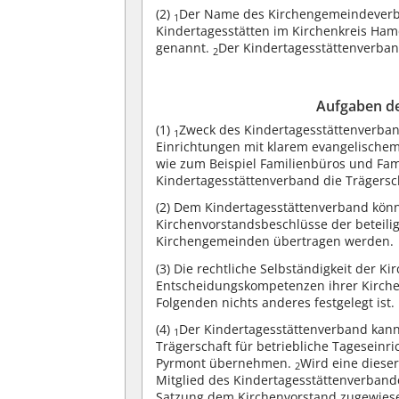
(2)
Der Name des Kirchengemeindeverba
1
Kindertagesstätten im Kirchenkreis Ha
genannt.
Der Kindertagesstättenverban
2
Aufgaben de
(1)
Zweck des Kindertagesstättenverban
1
Einrichtungen mit klarem evangelischem 
wie zum Beispiel Familienbüros und Fam
Kindertagesstättenverband die Trägers
(2)
Dem Kindertagesstättenverband kön
Kirchenvorstandsbeschlüsse der beteil
Kirchengemeinden übertragen werden.
(3)
Die rechtliche Selbständigkeit der K
Entscheidungskompetenzen ihrer Kirche
Folgenden nichts anderes festgelegt ist.
(4)
Der Kindertagesstättenverband kann
1
Trägerschaft für betriebliche Tageseinr
Pyrmont übernehmen.
Wird eine diese
2
Mitglied des Kindertagesstättenverband
Satzung dem Kirchenvorstand zugewies