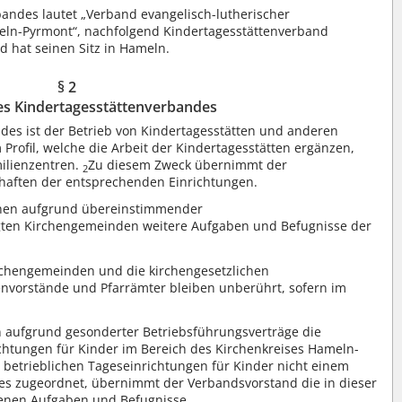
ndes lautet „Verband evangelisch-lutherischer
meln-Pyrmont“, nachfolgend Kindertagesstättenverband
d hat seinen Sitz in Hameln.
§ 2
s Kindertagesstättenverbandes
des ist der Betrieb von Kindertagesstätten und anderen
Profil, welche die Arbeit der Kindertagesstätten ergänzen,
ilienzentren.
Zu diesem Zweck übernimmt der
2
chaften der entsprechenden Einrichtungen.
nen aufgrund übereinstimmender
igten Kirchengemeinden weitere Aufgaben und Befugnisse der
irchengemeinden und die kirchengesetzlichen
nvorstände und Pfarrämter bleiben unberührt, sofern im
 aufgrund gesonderter Betriebsführungsverträge die
ichtungen für Kinder im Bereich des Kirchenkreises Hameln-
r betrieblichen Tageseinrichtungen für Kinder nicht einem
es zugeordnet, übernimmt der Verbandsvorstand die in dieser
enen Aufgaben und Befugnisse.