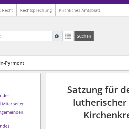
s Recht
Rechtsprechung
Kirchliches Amtsblatt
Suche mit Platzhalter "*", Bsp. Pfarrer*,
Suchen
Weitere Suchoperatoren finden Sie in un
ln-Pyrmont
Satzung für d
andes
lutherischer
 Mitarbeiter
Kirchenkr
engemeinden
andes