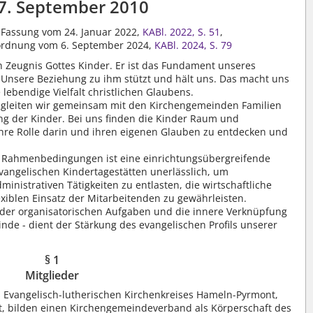
7. September 2010
er Fassung vom 24. Januar 2022,
KABl. 2022, S. 51
,
nordnung vom 6. September 2024,
KABl. 2024, S. 79
 Zeugnis Gottes Kinder. Er ist das Fundament unseres
d. Unsere Beziehung zu ihm stützt und hält uns. Das macht uns
 lebendige Vielfalt christlichen Glaubens.
egleiten wir gemeinsam mit den Kirchengemeinden Familien
ng der Kinder. Bei uns finden die Kinder Raum und
 ihre Rolle darin und ihren eigenen Glauben zu entdecken und
 Rahmenbedingungen ist eine einrichtungsübergreifende
vangelischen Kindertagestätten unerlässlich, um
inistrativen Tätigkeiten zu entlasten, die wirtschaftliche
xiblen Einsatz der Mitarbeitenden zu gewährleisten.
 der organisatorischen Aufgaben und die innere Verknüpfung
de - dient der Stärkung des evangelischen Profils unserer
§ 1
Mitglieder
Evangelisch-lutherischen Kirchenkreises Hameln-Pyrmont,
 bilden einen Kirchengemeindeverband als Körperschaft des