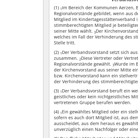
(1)
Im Bereich der Kommunen Aerzen, 
1
Regionalvorstände gebildet, wenn aus 
Mitglied im Kindertagesstättenverband i
stimmberechtigten Mitglied je beteiligt
seiner Mitte wählt.
Der Kirchenvorstand
3
welches im Fall der Verhinderung des 
Stelle tritt.
(2)
Der Verbandsvorstand setzt sich aus 
1
zusammen.
Diese Vertreter oder Vertre
2
Regionalvorstände gewählt.
Wurde im B
3
der Kirchenvorstand aus seiner Mitte ei
bzw. Kirchenvorstand kann ein stellvert
der Verhinderung des stimmberechtigten 
(3)
Der Verbandsvorstand beruft ein wei
1
geistliches oder kein nichtgeistliches Mit
vertretenen Gruppe berufen werden.
(4)
Ein gewähltes Mitglied oder ein ste
1
sofern es auch dort Mitglied ist, aus 
ausscheidet, aus dem heraus es gewählt
unverzüglich einen Nachfolger oder eine