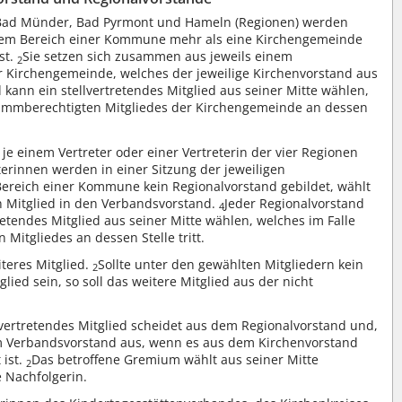
Bad Münder, Bad Pyrmont und Hameln (Regionen) werden
dem Bereich einer Kommune mehr als eine Kirchengemeinde
st.
Sie setzen sich zusammen aus jeweils einem
2
er Kirchengemeinde, welches der jeweilige Kirchenvorstand aus
 kann ein stellvertretendes Mitglied aus seiner Mitte wählen,
stimmberechtigten Mitgliedes der Kirchengemeinde an dessen
je einem Vertreter oder einer Vertreterin der vier Regionen
terinnen werden in einer Sitzung der jeweiligen
ereich einer Kommune kein Regionalvorstand gebildet, wählt
n Mitglied in den Verbandsvorstand.
Jeder Regionalvorstand
4
retendes Mitglied aus seiner Mitte wählen, welches im Falle
Mitgliedes an dessen Stelle tritt.
teres Mitglied.
Sollte unter den gewählten Mitgliedern kein
2
glied sein, so soll das weitere Mitglied aus der nicht
llvertretendes Mitglied scheidet aus dem Regionalvorstand und,
dem Verbandsvorstand aus, wenn es aus dem Kirchenvorstand
 ist.
Das betroffene Gremium wählt aus seiner Mitte
2
 Nachfolgerin.